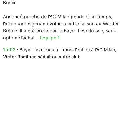
Brême
Annoncé proche de l’AC Milan pendant un temps,
l’attaquant nigérian évoluera cette saison au Werder
Brême. Il a été prêté par le Bayer Leverkusen, sans
option d’achat…
lequipe.fr
15:02
Bayer Leverkusen : après l’échec à l’AC Milan,
Victor Boniface séduit au autre club
Recalé par l’AC Milan pour des doutes médicaux, Victor
Boniface pourrait rebondir rapidement. L’attaquant
nigérian est désormais dans le viseur du Werder Brême.
Une semaine après la désillusion de son transfert avorté
à l’AC Milan, Victor Boniface pourrait déjà rebondir.
L’attaquant nigérian du Bayer Leverkusen, arrivé à Milan
pour passer sa visite médicale, a finalement…
sport.fr
13:16
Victor Boniface va rejoindre un club surprenant