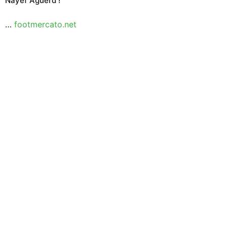
Nayef Aguerd !
…
footmercato.net
samedi 1 août 2026
23:22
OM : l’agent de Rulli confirme des négociations
avec City
…
footmercato.net
23:01
L’OM creuse la piste Saël Kumbedi !
…
footmercato.net
20:33
Thomas Meunier dément un accord avec l’OM !
…
footmercato.net
17:10
Mercato OM : Igor Paixao figure sur la short-list de