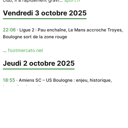
vendredi 3 octobre 2025
22:06
Ligue 2 : Pau enchaîne, Le Mans accroche Troyes,
Boulogne sort de la zone rouge
…
footmercato.net
jeudi 2 octobre 2025
18:55
Amiens SC – US Boulogne : enjeu, historique,
joueur à suivre – l’avant-match
A la relance après sa lourde défaite à Dunkerque,
l’Amiens SC va tenter de relever la tête contre l’US
Boulogne, vendredi (20 heures). Présentation complète
de ce match comptant pour la neuvième journée de
Ligue 2. L’enjeu : une relance obligatoire pour l’Amiens