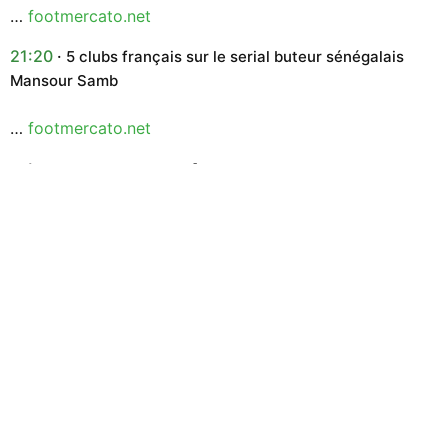
…
footmercato.net
21:20
5 clubs français sur le serial buteur sénégalais
Mansour Samb
…
footmercato.net
dimanche 28 décembre 2025
17:33
Nicolas Usaï, Pau : « le rêve, c’est d’entrer avec une
équipe au Stade Vélodrome »
…
footmercato.net
mardi 16 décembre 2025
20:06
Le FC Barcelone prépare un joli cadeau mercato
pour Hansi Flick