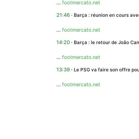
…
footmercato.net
21:46
Barça : réunion en cours avec
…
footmercato.net
14:20
Barça : le retour de João Ca
…
footmercato.net
13:39
Le PSG va faire son offre po
…
footmercato.net
09:41
Marc-André ter Stegen prêté
…
footmercato.net
09:24
Barça : deux jeunes de la Ma
…
footmercato.net