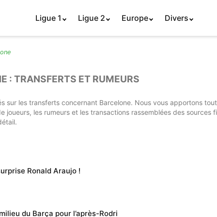
Ligue 1
Ligue 2
Europe
Divers
lone
E : TRANSFERTS ET RUMEURS
és sur les transferts concernant Barcelone. Nous vous apportons toute
 de joueurs, les rumeurs et les transactions rassemblées des sources 
étail.
surprise Ronald Araujo !
ilieu du Barça pour l’après-Rodri