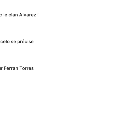
 le clan Alvarez !
ncelo se précise
ur Ferran Torres
 à l’Ajax Amsterdam
sia mettent Hansi Flick sous pression